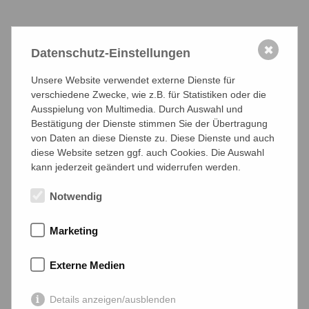
Ihre Anfrage wurde abgeschickt.
✖
Datenschutz-Einstellungen
Unsere Website verwendet externe Dienste für
Zurück zur Startseite
verschiedene Zwecke, wie z.B. für Statistiken oder die
Ausspielung von Multimedia. Durch Auswahl und
Bestätigung der Dienste stimmen Sie der Übertragung
von Daten an diese Dienste zu. Diese Dienste und auch
Kontakt
diese Website setzen ggf. auch Cookies. Die Auswahl
kann jederzeit geändert und widerrufen werden.
Notwendig
Steuerkanzlei Wilm
Dipl.-Kfm. Roland Wilm
Marketing
Steuerberater
Veitsberg 2
Externe Medien
97618 Hohenroth
Details anzeigen/ausblenden
Tel:
09771 / 63 07 99-3