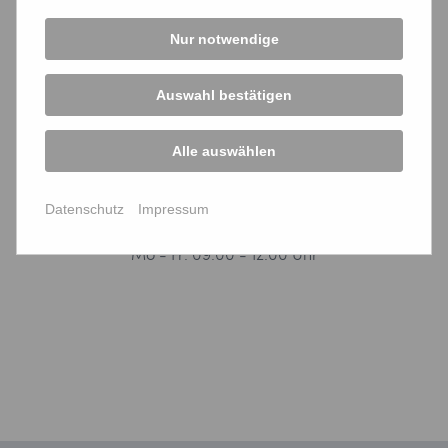
Fax: 09771 / 63 07 99-4
Nur notwendige
E-Mail an uns
Auswahl bestätigen
Öffnungszeiten
Alle auswählen
Mo - Do: 08:00 - 16:00 Uhr
Fr: 08:00 - 12:00 Uhr
Datenschutz
Impressum
Telefonische Sprechzeiten
Mo - Fr: 09:00 - 12:00 Uhr