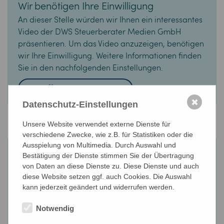
Wir benötigen Ihre Einwilligung
An dieser Stelle würden wir Ihnen ein interessantes
Video der DWS Steuerberater Medien GmbH
präsentieren. Um das Video anzuzeigen, benötigen
wir Ihre Einwilligung. Weitere Informationen finden
Sie in den nachfolgenden Einstellungen.
Einstellungen anpassen
✖
Datenschutz-Einstellungen
Unsere Website verwendet externe Dienste für
verschiedene Zwecke, wie z.B. für Statistiken oder die
Ausspielung von Multimedia. Durch Auswahl und
Wir benötigen Ihre Einwilligung
Bestätigung der Dienste stimmen Sie der Übertragung
An dieser Stelle würden wir Ihnen ein interessantes
von Daten an diese Dienste zu. Diese Dienste und auch
Video der DWS Steuerberater Medien GmbH
diese Website setzen ggf. auch Cookies. Die Auswahl
kann jederzeit geändert und widerrufen werden.
präsentieren. Um das Video anzuzeigen, benötigen
wir Ihre Einwilligung. Weitere Informationen finden
Notwendig
Sie in den nachfolgenden Einstellungen.