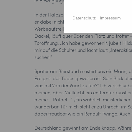
in Bewegung!“ David nickt kundig. Das beunr
In der Halbzeit gehen wir zum Torwandschießen
Datenschutz
Impressum
er dabei nicht noch über den Ball wie ich. Hil
Werbeaufsteller, springt zurück, prallt gegen
Dackel, läuft quer über den Platz und trottet
Toröffnung. „Ich habe gewonnen!“, jubelt Hil
mir auf die Schulter und lacht laut: „Interakti
suchen!“
Später am Bierstand mustert uns ein Mann, de
Ereignis des Tages gewesen ist. Sein Blick bl
was mit Van der Vaart zu tun?“ Ich verschluck
meinen, aber: Vielleicht ein entfernter künstl
meine … Rafael …“ „Ein wahrlich meisterlicher 
wunderbar. Für mich steht er zu Unrecht im S
dabei treudoof wie ein Renault Twingo. Auch
Deutschland gewinnt am Ende knapp. Während