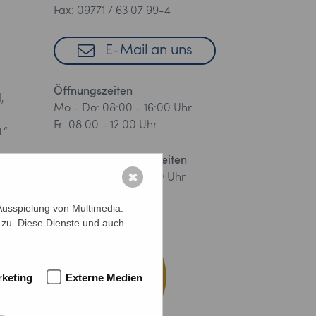
Fax: 09771 / 63 07 99-4
E-Mail an uns
Öffnungszeiten
,
Mo - Do: 08:00 - 16:00 Uhr
Fr: 08:00 - 12:00 Uhr
.“
Telefonische Sprechzeiten
g
✖
Mo - Fr: 09:00 - 12:00 Uhr
Ausspielung von Multimedia.
 zu. Diese Dienste und auch
keting
Externe Medien
us