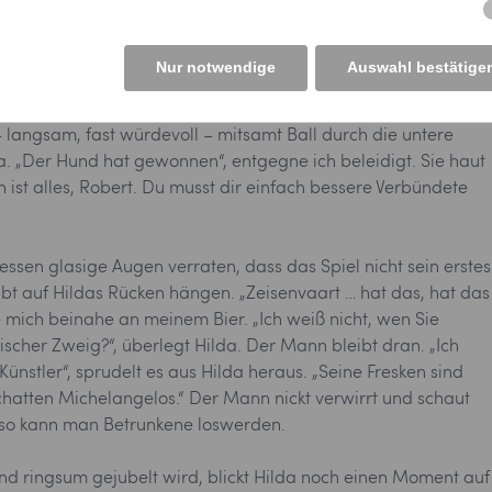
uhigt mich mehr als jede Torchance der Niederländer.
. Ich treffe nichts. David ebenfalls nicht – immerhin stolpert
Nur notwendige
Auswahl bestätige
da verzieht ihren Schuss völlig. Der Ball knallt gegen einen
 eine Getränkekiste. In diesem Moment schnappt ihn sich ein
 – langsam, fast würdevoll – mitsamt Ball durch die untere
da. „Der Hund hat gewonnen“, entgegne ich beleidigt. Sie haut
on ist alles, Robert. Du musst dir einfach bessere Verbündete
ssen glasige Augen verraten, dass das Spiel nicht sein erstes
eibt auf Hildas Rücken hängen. „Zeisenvaart … hat das, hat das
e mich beinahe an meinem Bier. „Ich weiß nicht, wen Sie
erischer Zweig?“, überlegt Hilda. Der Mann bleibt dran. „Ich
Künstler“, sprudelt es aus Hilda heraus. „Seine Fresken sind
chatten Michelangelos.“ Der Mann nickt verwirrt und schaut
 so kann man Betrunkene loswerden.
 ringsum gejubelt wird, blickt Hilda noch einen Moment auf