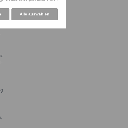
.
n
Alle auswählen
?
r
ie
d-
ag
.
,