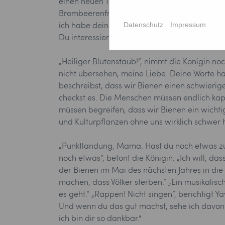
einen neuen Text. Bis nach Mitternacht. Am nä
Brombeerenfrühstück. Auf der Frucht angekom
Datenschutz
Impressum
ich habe deinen Text gelesen. Vorhin, als du n
Du interessierst dich doch sonst auch nicht da
„Heiliger Blütenstaub!“, nimmt die Königin n
nicht übersehen, meine Liebe. Deine Worte hab
beschreibst, dass wir Bienen einen schwierige
checkst es. Die Menschen müssen endlich kapier
müssen begreifen, dass wir Bienen ein wichti
und Kulturpflanzen ohne uns wirklich schwer 
„Punktlandung, Mama. Hast du noch etwas zu v
noch etwas“, betont die Königin. „Ich will, da
der Bienen im Mai des nächsten Jahres in d
machen, dass Völker sterben.“ „Ein musikalische
es geht.“ „Rappen! Nicht singen“, berichtigt Ya
Und wenn du das gut machst, sehe ich davon a
ich bin dir so dankbar.“