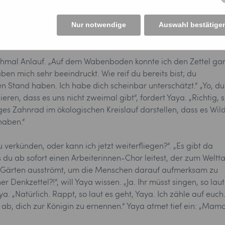
chsten Morgen fliegt sie mit ihrer Mutter zum
men, möchte ihr das Oberhaupt etwas gestehen. „Yaya, ich ..
Nur notwendige
Auswahl bestätige
och geschlafen hast. Und ich ...“ „Was?! Du spionierst mich aus
für, was ich schreibe“, würgt Yaya sie ab.
ochmal Anlauf. „Auf dem Wabenboden konnte ich den Zettel ga
en mich sehr beeindruckt. Wie reif du bereits bist; du
n Stand haben. Ich habe dich scheinbar unterschätzt.“ „Yo, du
en, dass es uns nicht zweimal gibt“, fordert Yaya. „Richtig, s
ges Zahnrad im ökologischen Kreislauf darstellen, dass es Wil
haben.“
erkünden, oder kann ich jetzt weiterfliegen?“. „Es gibt da
ss du ab sofort einen Arbeiterinnen-Chor leitest, der zum Weltt
ie Gärten ausströmt, um die Menschen darauf aufmerksam zu
r Denkzettel?!“, will Yaya wissen. „Ja. Ihr müsst singen, so laut
ya. „Natürlich. Rappt, so laut es geht, Yaya. Ich zähle auf euch
b, dich zur Königin zu ernennen.“ Yaya atmet tief ein: „Mama