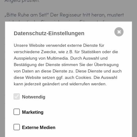
Angela prusten.
„Bitte Ruhe am Set!“ Der Regisseur tritt heran, mustert
mich skeptisch. „Sie spielen einen Fitnessstudio-
Stammgast. Können Sie das glaubhaft rüberbringen?“ Ich
✖
Datenschutz-Einstellungen
setze meine entschlossenste Miene auf, ziehe
demonstrativ an den Griffen – ein theatralisches Stöhnen
Unsere Website verwendet externe Dienste für
verschiedene Zwecke, wie z.B. für Statistiken oder die
entfährt mir, halb echt, halb gespielt. „Perfekt“, murmelt
Ausspielung von Multimedia. Durch Auswahl und
ein Kabelträger, „wie jemand, der seit Jahren gegen die
Bestätigung der Dienste stimmen Sie der Übertragung
Physik kämpft.“
von Daten an diese Dienste zu. Diese Dienste und auch
diese Website setzen ggf. auch Cookies. Die Auswahl
Die Szene beginnt. Die beiden Ermittler betreten das
kann jederzeit geändert und widerrufen werden.
Studio, kommen auf mich zu. Ich tue, als würde ich
trainieren – in Wahrheit ziehe ich verzweifelt an Hebeln,
Notwendig
die sich nicht bewegen wollen. Mein Gesicht läuft rot an.
Schweißperlen bilden sich auf der Stirn. „Guten Tag“, sagt
Marketing
der eine Kommissar, „wir ermitteln in einem Mordfall.
Kennen Sie diese Frau?“ Er hält mir ein Foto hin. Ich
Externe Medien
schiebe die Sonnenbrille hoch – Requisite, viel zu klein,