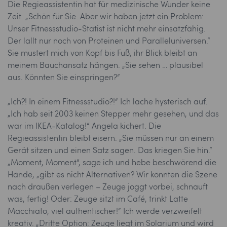
Die Regieassistentin hat für medizinische Wunder keine
Zeit. „Schön für Sie. Aber wir haben jetzt ein Problem:
Unser Fitnessstudio-Statist ist nicht mehr einsatzfähig.
Der lallt nur noch von Proteinen und Paralleluniversen.“
Sie mustert mich von Kopf bis Fuß, ihr Blick bleibt an
meinem Bauchansatz hängen. „Sie sehen … plausibel
aus. Könnten Sie einspringen?“
„Ich?! In einem Fitnessstudio?!“ Ich lache hysterisch auf.
„Ich hab seit 2003 keinen Stepper mehr gesehen, und das
war im IKEA-Katalog!“ Angela kichert. Die
Regieassistentin bleibt eisern. „Sie müssen nur an einem
Gerät sitzen und einen Satz sagen. Das kriegen Sie hin.“
„Moment, Moment“, sage ich und hebe beschwörend die
Hände, „gibt es nicht Alternativen? Wir könnten die Szene
nach draußen verlegen – Zeuge joggt vorbei, schnauft
was, fertig! Oder: Zeuge sitzt im Café, trinkt Latte
Macchiato, viel authentischer!“ Ich werde verzweifelt
kreativ. „Dritte Option: Zeuge liegt im Solarium und wird